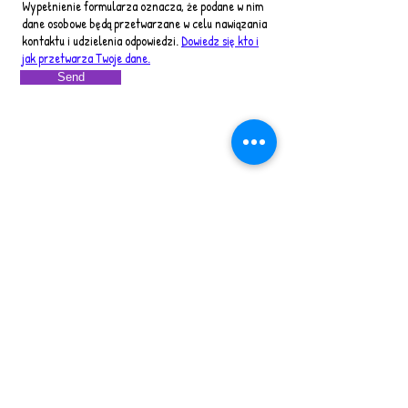
Wypełnienie formularza oznacza, że podane w nim
dane osobowe będą przetwarzane w celu nawiązania
kontaktu i udzielenia odpowiedzi.
Dowiedz się kto i
jak przetwarza Twoje dane.
Send
Tel.
501-206-833
/
fundacja.metamorfoza@gmail.com
/ Armii
Krajowej 11/6 15-661 Białystok