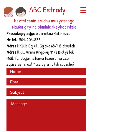
ABC Estrady
Kształcenie słuchu muzycznego
Nauka gry na pianinie/keyboardzie
Prowadzący zajęcia:
Jarosław Malinowski
Nr tel.:
501-206-833
Adres I:
Klub Gaj ul. Gajowa 68/1 Białystok
Adres II:
ul. Armii Krajowej 11/6 Białystok
Mail:
fundacja.metamorfoza@gmail.com
Zapisz się teraz! Masz pytania lub sugestie?