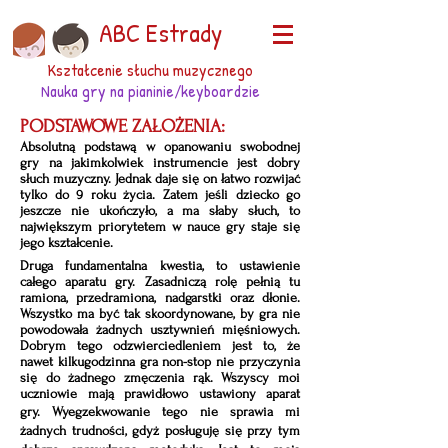
ABC Estrady
Kształcenie słuchu muzycznego
Nauka gry na pianinie/keyboardzie
PODSTAWOWE ZAŁOŻENIA:
Absolutną podstawą w opanowaniu swobodnej
gry na jakimkolwiek instrumencie jest dobry
słuch muzyczny. Jednak daje się on łatwo rozwijać
tylko do 9 roku życia. Zatem jeśli dziecko go
jeszcze nie ukończyło, a ma słaby słuch, to
największym priorytetem w nauce gry staje się
jego kształcenie.
D
ruga fundamentalna kwestia, to ustawienie
całego aparatu gry. Zasadniczą rolę pełnią tu
ramiona, przedramiona, nadgarstki oraz dłonie.
Wszystko ma być tak skoordynowane, by gra nie
powodowała żadnych usztywnień mięśniowych.
Dobrym tego odzwierciedleniem jest to, że
nawet kilkugodzinna gra non-stop nie przyczynia
się do żadnego zmęczenia rąk. Wszyscy moi
uczniowie mają prawidłowo ustawiony aparat
gry.
Wyegzekwowanie tego nie sprawia mi
żadnych trudności, gdyż posługuję się przy tym