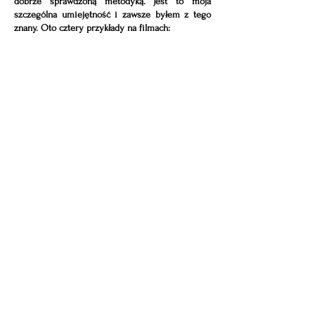
dobrze sprawdzoną metodyką. Jest to moja
szczególna
umiejętność
i zawsze byłem z tego
znany. Oto cztery przykłady na filmach: