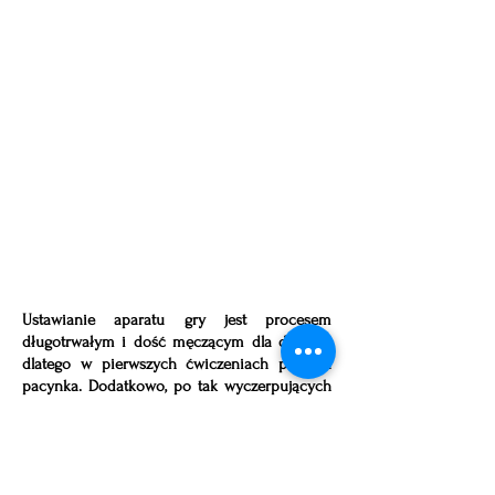
Ustawianie aparatu gry jest procesem
długotrwałym i dość męczącym dla dziecka,
dlatego w pierwszych ćwiczeniach pomaga
pacynka. Dodatkowo, po tak wyczerpujących
ćwiczeniach, następuje jeszcze chwila
odprężenia w zabawie ruchowej przeplatanej
krótkimi dyktandami. Na poniższych filmach
można obejrzeć, jak to wygląda w praktyce: